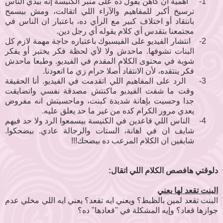
1-
أهمية ان كاهن يقول ده على منبر الكنيسة إنه بيدي الناس
ترسيخ أكبر للمفاهيم والآراء اللي اتقالت، ومش بيسمح
بانتقاد أو اختلاف كبير مع الرأي ده، باعتبار ان الناس في
مجتمعنا بتقدس أي كلام يقوله أي رجل دين.
2-
انتشار الفيديو على الفيسبوك باعتباره حاجة مهمة لازم كل
البنات تشوفها. ماحدش ولا لأي لحظة فكر يختبر أو يفكر
شوية في محتوى الكلام المقدم في الفيديو. وطبعا ماحدش
فكر ينتقده، لأن الانتقاد أصلا حرام زي ما اتعودنا.
3-
الرد على المفاهيم اللي اتقدمت في الفيديو. أنا الحقيقة
وقت ما شفت الفيديو ماكنتش مصدقة نفسي واتضايقت
جدا وحسيت بإهانة شديدة كبنت، وماحسيتش انه مفروض
يعدي مرور الكرام كده من غير ما حد يعلق عليه.
4-
الناس اللي قاعدين في الكنيسة بيسمعوا الرد ولا حد فيهم
شايف ان في اهانة، الستات والرجالة عادي. بيضحكوا.
شايفين ان الكلام المرعب ده بيضحك!!!
دلوقتي هافصص الكلام اللي اتقال:
البنت تقعد لها يعني
البنت تقعد لمين بالظبط؟ ويعني ايه تقعد؟ يعني ايه اللي مخلي عدم
جوازها قعاد؟ وإيه المشكلة في "قعادها" ده؟