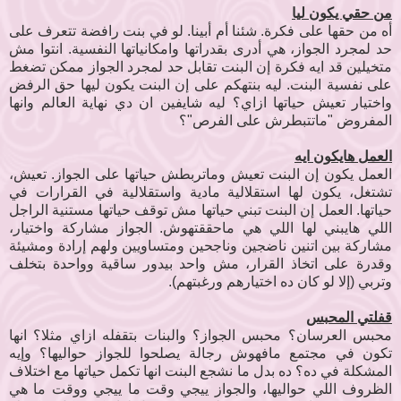
من حقي يكون ليا
أه من حقها على فكرة. شئنا أم أبينا. لو في بنت رافضة تتعرف على
حد لمجرد الجواز، هي أدرى بقدراتها وامكانياتها النفسية. انتوا مش
متخيلين قد ايه فكرة إن البنت تقابل حد لمجرد الجواز ممكن تضغط
على نفسية البنت. ليه بنتهكم على إن البنت يكون ليها حق الرفض
واختيار تعيش حياتها ازاي؟ ليه شايفين ان دي نهاية العالم وانها
المفروض "ماتتبطرش على الفرص"؟
العمل هايكون ايه
العمل يكون إن البنت تعيش وماتربطش حياتها على الجواز. تعيش،
تشتغل، يكون لها استقلالية مادية واستقلالية في القرارات في
حياتها. العمل إن البنت تبني حياتها مش توقف حياتها مستنية الراجل
اللي هايبني لها اللي هي ماحققتهوش. الجواز مشاركة واختيار،
مشاركة بين اتنين ناضجين وناجحين ومتساويين ولهم إرادة ومشيئة
وقدرة على اتخاذ القرار، مش واحد بيدور ساقية وواحدة بتخلف
وتربي (إلا لو كان ده اختيارهم ورغبتهم).
قفلتي المحبس
محبس العرسان؟ محبس الجواز؟ والبنات بتقفله ازاي مثلا؟ انها
تكون في مجتمع مافهوش رجالة يصلحوا للجواز حواليها؟ وإيه
المشكلة في ده؟ ده بدل ما نشجع البنت انها تكمل حياتها مع اختلاف
الظروف اللي حواليها، والجواز ييجي وقت ما ييجي ووقت ما هي