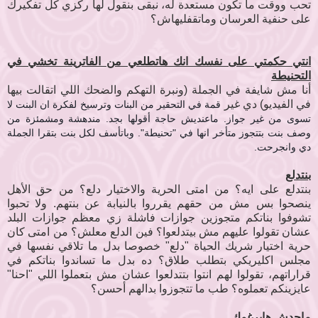
تحب ووقت ما تكون مستعدة له، نبقى بنقول لها ركزي كل تفكيرك
على حنفية العرسان وماتقفليهاش؟
انتي حكمتي على نفسك انك هاتطلعي من الفاترينة تخشي في
التحنيطة
أنا مش شايفة في الجملة (ونبرة التهكم والضحك اللي اتقالت بيها
في الفيديو) دي غير
قمة في التحقير من البنات وترسيخ لفكرة ان البنت لا
تسوى من غير جواز. ماعنديش حاجة أقولها بجد. مندهشة ومشمئزة من
وصف بنت بتتجوز متأخر انها في "تحنيطة". وباتأسف لكل بنت بتقرا الجملة
دي وانجرحت.
بنتدلع
بنتدلع على ايه؟ من امتى الحرية والاختيار دلع؟ من حق الأهل
ينصحوا بس مش من حقهم يقرروا بالنيابة عن بنتهم. ولا تحبوا
تشوفوا بناتكم متجوزين جوازات فاشلة زي معظم جوازات البلد
عشان تقولوا عليهم مش بيتدلعوا؟ فين الدلع معلش؟ من امتى كان
حرية اختيار شريك الحياة "دلع" خصوصا بدل ما تلاقي نفسها في
مجلس اكليريكي بتطلب طلاق؟ ده بدل ما تساندوا بناتكم في
قراراتهم، تقولوا لهم انتوا بتتدلعوا عشان مش بتعملوا اللي "احنا"
عايزينكم تعملوه؟ طب ما تتجوزوا بدالهم أحسن؟
ماحدش هايرغمك