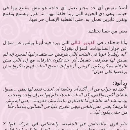
أصلا مفيش أي حد مجبر يعمل أي حاجة هو مش مقتنع بيها في
حياته، وهي دي الحرية اللي ربنا خلقنا بيها: إننا نفرز ونسمع ونقتنع
ونقرر عايزين نعمل ايه، حتى الخطية الإنسان حر فيها.
يعني من حقنا نختلف.
وأنا هاختلف في
الفيديو التالي
اللي بيرد فيه أبونا بولس عن سؤال
عن جواز الصالونات. السؤال بيقول:
"ايه رأيك يا ابونا في البنات اللي بترفض حد متقدم ليها لمجرد إنه لم
يسبق لها معرفته، بتفضل أي حد تكون عارفاه، مع إن اللي مش
عارفاه ممكن يكون كويس. أرجو إنك تنصح البنات إنهم يفكروا مش
يرفضوا على طول"
رد أبونا:
"أكيد ده جواب من أم. أكيد أم وخايفة ان
البنت تقعد لها يعني
... بصوا،
عشان أكون واقعي، كل البنات عندها حلم إنها تعرف واحد وتعجب
بيه وتتشد له، علشان أنا الصالون بتاعنا مش فاترينة... يعني ايه مش
فاترينة؟ يعني مش الناس تيجي تتفرج عليا في الصالون بتاعنا، فأنا
من حقي يكون ليا
....
حلو قوي. مالقيناش في الجامعة، واشتغلتي في شركة فيها 3
مسيحيين، واحد مخطوب واتنين متجوزين.
العمل هايكون ايه
؟ فكري