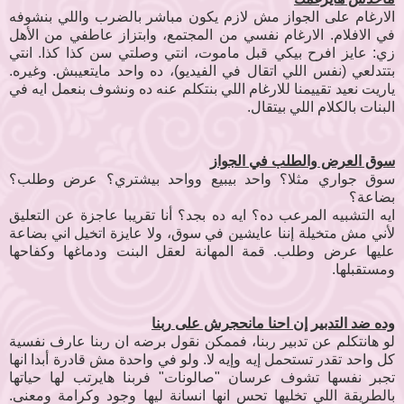
الارغام على الجواز مش لازم يكون مباشر بالضرب واللي بنشوفه
في الافلام. الارغام نفسي من المجتمع، وابتزاز عاطفي من الأهل
زي: عايز افرح بيكي قبل ماموت، انتي وصلتي سن كذا كذا. انتي
بتتدلعي (نفس اللي اتقال في الفيديو)، ده واحد مايتعيبش. وغيره.
ياريت نعيد تقييمنا للارغام اللي بنتكلم عنه ده ونشوف بنعمل ايه في
البنات بالكلام اللي بيتقال.
سوق العرض والطلب في الجواز
سوق جواري مثلا؟ واحد بيبيع وواحد بيشتري؟ عرض وطلب؟
بضاعة؟
ايه التشبيه المرعب ده؟ ايه ده بجد؟ أنا تقريبا عاجزة عن التعليق
لأني مش متخيلة إننا عايشين في سوق، ولا عايزة اتخيل اني بضاعة
عليها عرض وطلب. قمة المهانة لعقل البنت ودماغها وكفاحها
ومستقبلها.
وده ضد التدبير إن احنا مانحجرش على ربنا
لو هانتكلم عن تدبير ربنا، فممكن نقول برضه ان ربنا عارف نفسية
كل واحد تقدر تستحمل إيه وإيه لا. ولو في واحدة مش قادرة أبدا انها
تجبر نفسها تشوف عرسان "صالونات" فربنا هايرتب لها حياتها
بالطريقة اللي تخليها تحس انها انسانة ليها وجود وكرامة ومعنى.