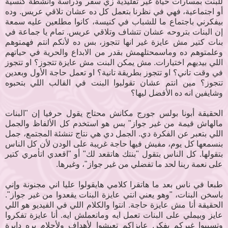
للبنت بمسارات حياة غير تقليدية زي سفر ودراسة وأنشطة كنسية
أو اجتماعية، فهي في نظرنا بتعمل كل ده عشان تلاقي عريس. وده
بيفكرني باجتماع ما للشباب في كنيسة، كانوا مطلعين عليه سمعة
إن البنات بتروحه عشان تتشاف وتلاقي عريس. تمام يا جماعة في
بنات كتير مش عايزة غير انها تتجوز، بس ده لأنكم انتم فهمتوهم
وعلمتوهم ده وماسمحتلهمش بقدر من الابداع والحرية في حياتهم
اللي بيديهم اختيارات. مش يمكن البنت مش عايزة تتجوز؟ او تتجوز
في وقت تاني؟ او تتجوز بطريقة تانية؟ او تعمل حاجة الأول وبعدين
تتجوز؟ مين انتم عشان تقولبوا البنت في القالب اللي بتحبوه
وشايفين انه ده الأفضل ليها؟
الحقيقة أبونا بولس جورج مكانش محتاج يقول حرفيا إن "البنات
مالهاش قيمة من غير جواز" بس هو استخدم كل الألفاظ والجمل
اللي بتعبر عن الفكرة دي. الجمل دي هي نتاج تنشئة المجتمع، جمل
بنسمعها كل يوم، مفيش فيها حاجة غريبة على الودن لأن كل الناس
بتقولها. كل الناس بتقول "بنتك هاتقعد لك" أو "اقعدي اتأمري كتير
على نعمة ربنا لحد ما تفضلي من غير جواز"، وغيرها.
طبعا في ناس بعد ما هاتقرا كلامي هايقولوا عليا اني مجنونة وإني
باسخن البنات، "وهو يعني انتي عايزة البنات يقعدوا من غير جواز".
الحقيقة أنا مش عايزة حاجة. انتوا والكلام اللي في الفيديو هو اللي
عايز وبيملي على البنات تعمل ايه وماتعملش ايه. أنا عايزة تفكروا
وتسيبوا غيركم يفكر. عايزاكم تعيشوا لأهداف ولأحلام بره دايرة