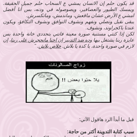
قد يكون حلم إن الانسان يمشي ع السحاب حلم جميل الحقيقة.
ويمسك الطيور والعصافير، ويصوصوله في ودنه، بس أنا أفضل
امشي ع الأرض عشان ماقعش، وماندمش، وماتكسرش.
يبقى نقبل ونصلي ونفهم ونشوف التوافق ونشوف التكافؤ، ويكون
عندنا باكجراوند، ونشوف.
لكن إذا كنتي مستنية صورة معينة فانتي بتحددي خانة واحدة بس
عايزة ربنا يشتغل بيها
وده ضد التدبير إن احنا مانحجرش على ربنا
، إن
لازم في صورة واحدة، يا كدة يا بلاش.
خلاص بلاش
. "
قبل ما أبدأ الرد هاقول الآتي:
سبب كتابة التدوينة أكتر من حاجة: