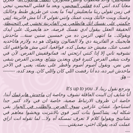
معايا كدة. انتي كدة
قفلتي المحبس
، وبعد ما قفلتي المحبس، تيجي
في زمن تقولي ربنا مابعتليش ليه؟ ما بعت عن طريق طنط وخالتك
وعمتك وبنت خالتك وبنت عمتك وانتي تقولي لا، أنا مش فاترينة.
انتي
حكمتي على نفسك انك هاتطلعي من الفاترينة تخشي في التحنيطة
.
الحقيقة العقل بيقول ادي نفسك فرصة، حد هايضربك على ايدك
ويقولك.. ما انتهى الزمن ده من خمسين ستين سنة... ماحدش
هايجيبك م الفاترينة دي ولا الصالون وتقولك هو ده ولازم هاتاخديه
غصب عنك، مفيش حد بيعمل كده. فواقعيا، انتي مش هاتوافقي انك
تشوفيه تاني إلا إذا كنتي ارتحتي له، فماتوقفيش الفرص. لأن في
وقت بتبقى الفرص كتيرة قوي وبعدين
بنتدلع
. وبعدين الفرص بتبقى
نص نص، ونقول أصوم أصوم وأفطر على بصلة، يعني في الآخر
ماخدش غير ده، ده أنا رفضت اللي كان واللي كان. وبعد كده، --------
-- هِوّ.
ونرجع نقول ربنا. لا.
It’s up to you
أنا شايف إن البنت العاقلة تشوف وخاصة إن
ماحدش هايرغمك
أبدا.
خاصة ان ظروف الارتباط صعبة، خاصة ان في ولاد كتير جدا
استباحوا، عشان عارفين
سوق العرض والطلب في الجواز
بقى
شكله ايه، يشاكسوا بنات كتير قوي بالانترنت ويخشوا معاهم في
تشاتينج ويقولوا كلام لا تعرف تمسكه آه ولا... لما تقوله انت ازاي
عملت كده، يقولك اختي، صديقتي.......
....