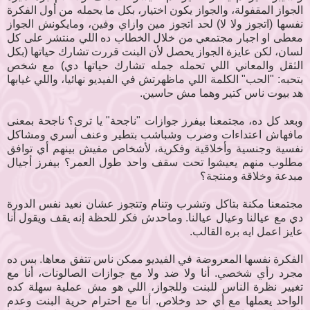
الجواز المقفولة، والجواز يكون اختيار، بكل ما يحمله من أول الفكرة
نفسها (اتجوز ولا لا) لحد اتجوز مين وازاي وفين، ومايكونش الجواز
معطى او اجبار مجتمعي من خلال الخطاب ده اللي منتشر على كل
لسان، لكن عايزة الجواز يحصل لأن البنت قررت تشارك حياتها (بكل
الثقل والمعاني اللي تحمله جمله تشارك حياتها دي) مع شخص
بتحبه: "الحب" الكلمة اللي ماظهرتش في الفيديو نهائيا، واللي غيابها
هد بيوت ناس كتير وهما مش حاسين.
وبعد كل ده، مجتمعنا بيفرز جوازات "ناجحة" يا ترى؟ ناجحة بمعنى
مافهاش اعتداءات وضرب وشباشب بتطير وعنف أسري ومشاكل
نفسية وجنسية وأخلاقية وفكرية، لأشخاص مفيش بينهم أي توافق
مطلوب منهم يعيشوا تحت سقف واحد طول العمر؟ بيفرز أجيال
مبدعة وخلاقة ومنتجة؟
مجتمعنا مكنة بتاكل وتشرب وتنام وتتجوز عشان نعيد نفس الدورة
دي مع عيالنا وعيال عيالنا. وماحدش فكر للحظة إنه يقف ويقول أنا
عايز اعمل ايه بره القالب.
الفكرة نفسها المعروضة في الفيديو ممكن ناس تتفق معاها. بس ده
مجرد رأي شخصي. أنا ولا ضد ولا مع جوازات الصالونات، أنا مع
تغيير نظرة الناس للبنت وللجواز، اللي هو مش عملية سهلة كده
الواحد يعملها مع أي حد وخلاص. أنا مع احترام حرية البنت وعدم