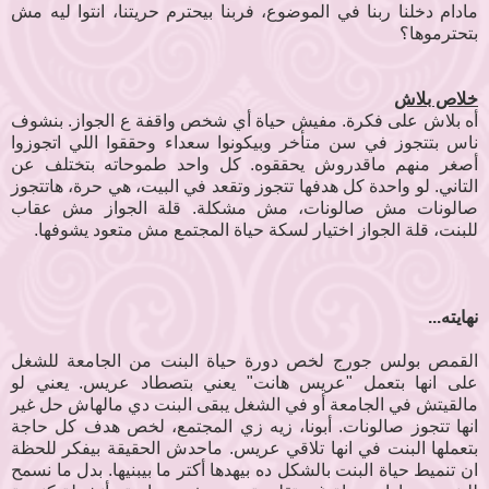
مادام دخلنا ربنا في الموضوع، فربنا بيحترم حريتنا، انتوا ليه مش
بتحترموها؟
خلاص بلاش
أه بلاش على فكرة. مفيش حياة أي شخص واقفة ع الجواز. بنشوف
ناس بتتجوز في سن متأخر وبيكونوا سعداء وحققوا اللي اتجوزوا
أصغر منهم ماقدروش يحققوه. كل واحد طموحاته بتختلف عن
التاني. لو واحدة كل هدفها تتجوز وتقعد في البيت، هي حرة، هاتتجوز
صالونات مش صالونات، مش مشكلة. قلة الجواز مش عقاب
للبنت، قلة الجواز اختيار لسكة حياة المجتمع مش متعود يشوفها.
نهايته...
القمص بولس جورج لخص دورة حياة البنت من الجامعة للشغل
على انها بتعمل "عريس هانت" يعني بتصطاد عريس. يعني لو
مالقيتش في الجامعة أو في الشغل يبقى البنت دي مالهاش حل غير
انها تتجوز صالونات. أبونا، زيه زي المجتمع، لخص هدف كل حاجة
بتعملها البنت في انها تلاقي عريس. ماحدش الحقيقة بيفكر للحظة
ان تنميط حياة البنت بالشكل ده بيهدها أكتر ما بيبنيها. بدل ما نسمح